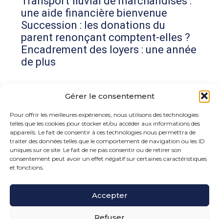
Transport fluvial de marchandises :
une aide financière bienvenue
Succession : les donations du
parent renonçant comptent-elles ?
Encadrement des loyers : une année
de plus
Commentaires récents
Gérer le consentement
Aucun commentaire à afficher.
Pour offrir les meilleures expériences, nous utilisons des technologies
telles que les cookies pour stocker et/ou accéder aux informations des
appareils. Le fait de consentir à ces technologies nous permettra de
traiter des données telles que le comportement de navigation ou les ID
uniques sur ce site. Le fait de ne pas consentir ou de retirer son
consentement peut avoir un effet négatif sur certaines caractéristiques
et fonctions.
Footer
Accepter
15 rue de la Bonne Rencontre – 77860 Quincy
Voisins
Principale
Refuser