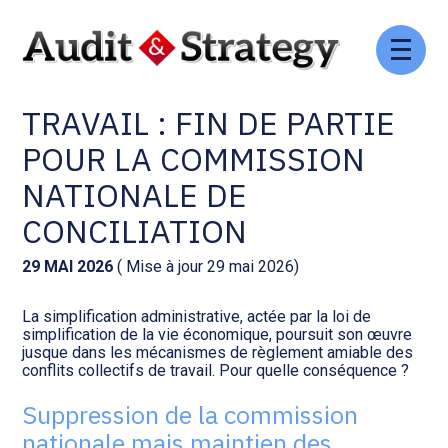
Aller
Comptabilité et conseil
Gestion des documents : ISuite
au
CONFLITS COLLECTIFS DE
contenu
TRAVAIL : FIN DE PARTIE
Social et ressources humaines
Tenue de votre comptabilité :
ACD
POUR LA COMMISSION
Assistance juridique
NATIONALE DE
Facturation et pilotage :
EVOLIZ
CONCILIATION
Pilotage d’entreprise
Facturation et pilotage : MEG
29 MAI 2026
( Mise à jour 29 mai 2026)
Audit légal
La simplification administrative, actée par la loi de
Analyse et tableau de bord :
simplification de la vie économique, poursuit son œuvre
Gestion de patrimoine
WAIBI
jusque dans les mécanismes de règlement amiable des
conflits collectifs de travail. Pour quelle conséquence ?
Procédures collectives
Gérer vos ressources
Suppression de la commission
humaines : SILAE
nationale mais maintien des