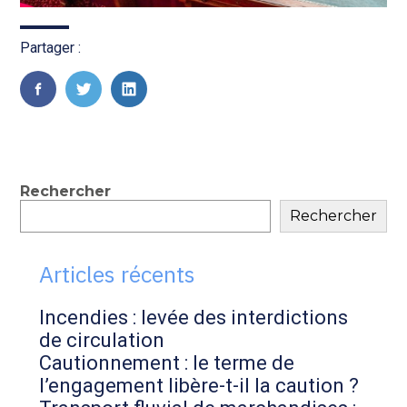
Partager :
FaceBook
Twitter
LinkedIn
Blog
Rechercher
Rechercher
sidebar
Articles récents
Incendies : levée des interdictions
de circulation
Cautionnement : le terme de
l’engagement libère-t-il la caution ?