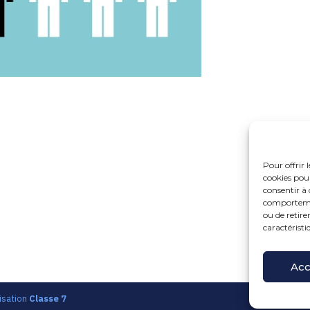
Pour offrir 
cookies pour
consentir à 
comportement
ou de retire
caractéristi
Fo
15 r
Pri
Acc
isation
Classe 7