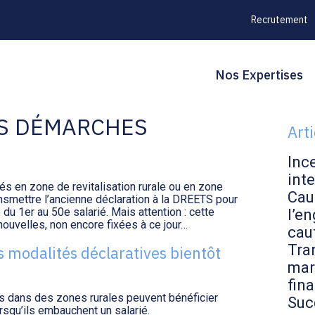
Recrutement
Principal
Blo
Reche
Nos Expertises
NE RURALE : UNE
sid
ES DÉMARCHES
Art
Inc
inte
és en zone de revitalisation rurale ou en zone
Cau
transmettre l’ancienne déclaration à la DREETS pour
 du 1er au 50e salarié. Mais attention : cette
l’en
 nouvelles, non encore fixées à ce jour…
cau
Tran
s modalités déclaratives bientôt
mar
fin
s dans des zones rurales peuvent bénéficier
Suc
rsqu’ils embauchent un salarié.