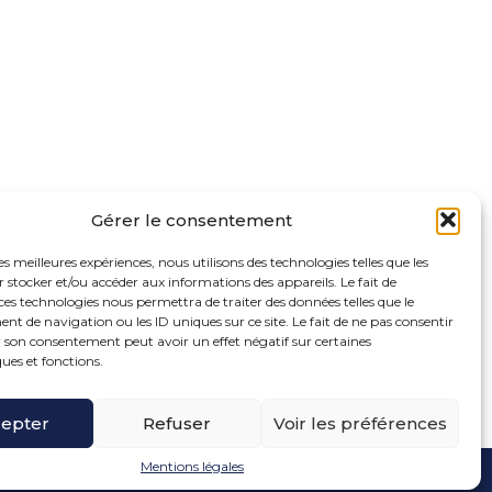
Gérer le consentement
les meilleures expériences, nous utilisons des technologies telles que les
 stocker et/ou accéder aux informations des appareils. Le fait de
ces technologies nous permettra de traiter des données telles que le
 de navigation ou les ID uniques sur ce site. Le fait de ne pas consentir
r son consentement peut avoir un effet négatif sur certaines
ques et fonctions.
oter
ue de la Bonne Rencontre – 77860 Quincy Voisins
ncipale
epter
Refuser
Voir les préférences
Mentions légales