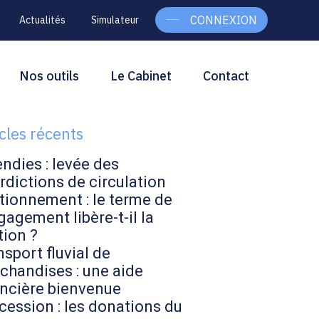
CONNEXION
Actualités
Simulateur
g
rcher
Nos outils
Le Cabinet
Contact
Rechercher
ebar
icles récents
endies : levée des
rdictions de circulation
tionnement : le terme de
gagement libère-t-il la
tion ?
sport fluvial de
chandises : une aide
ancière bienvenue
cession : les donations du