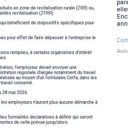
par
ués en zone de revitalisation rurale (ZRR) ou,
elle
alités revitalisation (ZFRR).
Enc
ann
qui bénéficient de dispositifs spécifiques pour
as pour effet de faire dépasser à l’entreprise le
Com
Aucu
tions remplies, à certains organismes d’intérêt
nes.
ération, l’employeur devait envoyer une
nistration régionale chargée notamment du travail
 réalisée au moyen d’un formulaire Cerfa, dans les
 travail concerné.
u 28 mai 2026.
ue les employeurs n’auront plus aucune démarche à
lles formalités déclaratives à définir qui seront
érentes de celle prévue jusqu’alors.