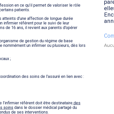
par
ofession en ce qu’il permet de valoriser le rôle
elle
certains patients.
Enc
 atteints d’une affection de longue durée
ann
n infirmier référent pour le suivi de leur
ns de 16 ans, il revient aux parents d’opérer
Com
 l’organisme de gestion du régime de base
Aucu
ne nommément un infirmier ou plusieurs, dès lors
caux ;
 coordination des soins de l’assuré en lien avec :
 l’infirmier référent doit être destinataire
des
es soins
dans le dossier médical partagé du
endus de ses interventions.