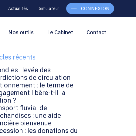
CONNEXION
Actualités
Simulateur
g
rcher
Nos outils
Le Cabinet
Contact
Rechercher
ebar
icles récents
endies : levée des
rdictions de circulation
tionnement : le terme de
gagement libère-t-il la
tion ?
sport fluvial de
chandises : une aide
ancière bienvenue
cession : les donations du