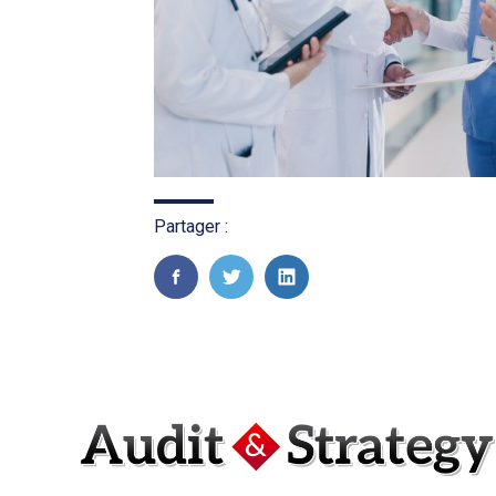
Partager :
FaceBook
Twitter
LinkedIn