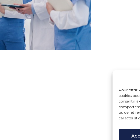
Pour offrir 
cookies pour
consentir à 
comportement
ou de retire
caractéristi
Fo
15 r
Pri
Acc