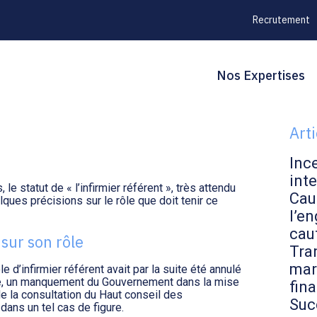
Recrutement
Principal
Blo
Reche
Nos Expertises
T : UN RETOUR
sid
Art
Inc
inte
e statut de « l’infirmier référent », très attendu
Cau
lques précisions sur le rôle que doit tenir ce
l’en
cau
 sur son rôle
Tran
mar
le d’infirmier référent avait par la suite été annulé
ause, un manquement du Gouvernement dans la mise
fin
de la consultation du Haut conseil des
Suc
ans un tel cas de figure.