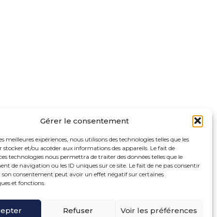
Gérer le consentement
les meilleures expériences, nous utilisons des technologies telles que les
 stocker et/ou accéder aux informations des appareils. Le fait de
ces technologies nous permettra de traiter des données telles que le
 de navigation ou les ID uniques sur ce site. Le fait de ne pas consentir
r son consentement peut avoir un effet négatif sur certaines
ques et fonctions.
oter
ue de la Bonne Rencontre – 77860 Quincy Voisins
ncipale
epter
Refuser
Voir les préférences