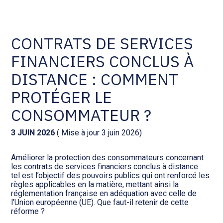
Comptabilité et conseil
Gestion des documents : ISuite
CONTRATS DE SERVICES
FINANCIERS CONCLUS À
Social et ressources humaines
Tenue de votre comptabilité :
ACD
DISTANCE : COMMENT
Assistance juridique
PROTÉGER LE
Facturation et pilotage :
EVOLIZ
CONSOMMATEUR ?
Pilotage d’entreprise
Facturation et pilotage : MEG
3 JUIN 2026
( Mise à jour 3 juin 2026)
Audit légal
Améliorer la protection des consommateurs concernant
Analyse et tableau de bord :
les contrats de services financiers conclus à distance :
Gestion de patrimoine
WAIBI
tel est l’objectif des pouvoirs publics qui ont renforcé les
règles applicables en la matière, mettant ainsi la
réglementation française en adéquation avec celle de
Procédures collectives
Gérer vos ressources
l’Union européenne (UE). Que faut-il retenir de cette
humaines : SILAE
réforme ?