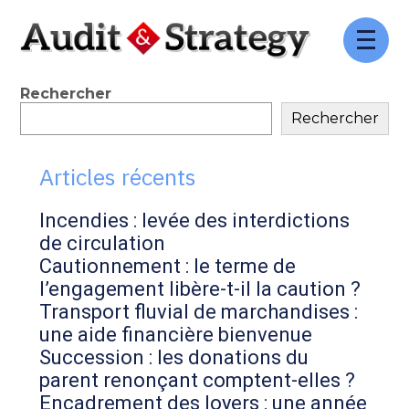
FaceBook
Twitter
LinkedIn
Aller
au
contenu
Blog
Rechercher
Rechercher
sidebar
Articles récents
Incendies : levée des interdictions
de circulation
Cautionnement : le terme de
l’engagement libère-t-il la caution ?
Transport fluvial de marchandises :
une aide financière bienvenue
Succession : les donations du
parent renonçant comptent-elles ?
Encadrement des loyers : une année