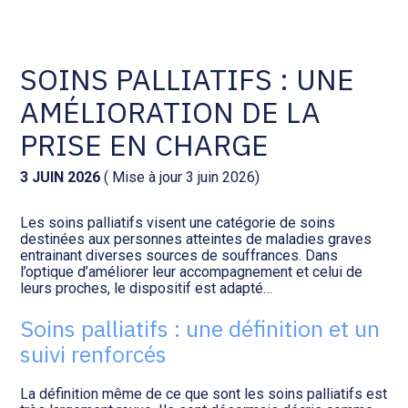
Comptabilité et conseil
Gestion des documents : ISuite
SOINS PALLIATIFS : UNE
AMÉLIORATION DE LA
Social et ressources humaines
Tenue de votre comptabilité :
ACD
PRISE EN CHARGE
Assistance juridique
Facturation et pilotage :
3 JUIN 2026
( Mise à jour 3 juin 2026)
EVOLIZ
Pilotage d’entreprise
Les soins palliatifs visent une catégorie de soins
destinées aux personnes atteintes de maladies graves
Facturation et pilotage : MEG
entrainant diverses sources de souffrances. Dans
Audit légal
l’optique d’améliorer leur accompagnement et celui de
leurs proches, le dispositif est adapté…
Analyse et tableau de bord :
Gestion de patrimoine
WAIBI
Soins palliatifs : une définition et un
suivi renforcés
Procédures collectives
Gérer vos ressources
humaines : SILAE
La définition même de ce que sont les soins palliatifs est