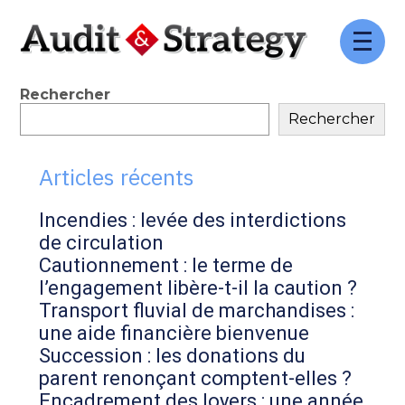
FaceBook
Twitter
LinkedIn
Aller
au
contenu
Blog
Rechercher
Rechercher
sidebar
Articles récents
Incendies : levée des interdictions
de circulation
Cautionnement : le terme de
l’engagement libère-t-il la caution ?
Transport fluvial de marchandises :
une aide financière bienvenue
Succession : les donations du
parent renonçant comptent-elles ?
Encadrement des loyers : une année