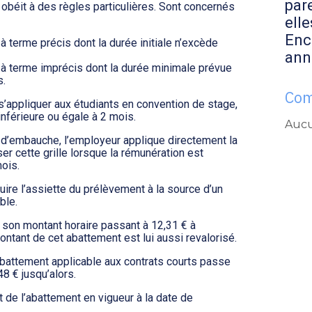
par
e obéit à des règles particulières. Sont concernés
elle
Enc
à terme précis dont la durée initiale n’excède
ann
 à terme imprécis dont la durée minimale prévue
s.
Com
s’appliquer aux étudiants en convention de stage,
inférieure ou égale à 2 mois.
Aucu
d’embauche, l’employeur applique directement la
ser cette grille lorsque la rémunération est
mois.
éduire l’assiette du prélèvement à la source d’un
ble.
, son montant horaire passant à 12,31 € à
ntant de cet abattement est lui aussi revalorisé.
’abattement applicable aux contrats courts passe
8 € jusqu’alors.
nt de l’abattement en vigueur à la date de