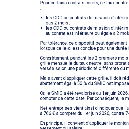
Pour certains contrats courts, ce taux neutr
:
les CDD ou contrats de mission d’intérim 
pas 2 mois ;
les CDD ou contrats de mission d’intérim
au contrat est inférieure ou égale à 2 moi
Par tolérance, ce dispositif peut également 
lorsque celle-ci est conclue pour une durée 
Concrètement, pendant les 2 premiers mois 
grille mensuelle du taux neutre, sans prorati
versée selon une périodicité différente du 
Mais avant d’appliquer cette grille, il doit r
abattement égal à 50 % du SMIC net imposa
Or, le SMIC a été revalorisé au 1er juin 2026
compter de cette date. Par conséquent, le mo
Net-entreprises vient ainsi d’indiquer que l
à 766 € à compter du 1er juin 2026, contre 74
En principe, il convient d’appliquer le monta
versement du salaire.