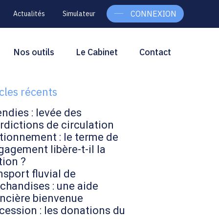
CONNEXION
Actualités
Simulateur
g
rcher
Nos outils
Le Cabinet
Contact
Rechercher
ebar
icles récents
endies : levée des
rdictions de circulation
tionnement : le terme de
gagement libère-t-il la
tion ?
sport fluvial de
chandises : une aide
ancière bienvenue
cession : les donations du