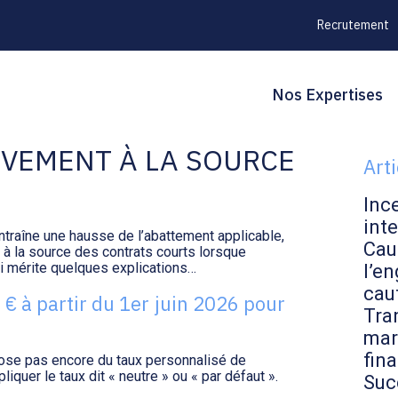
Recrutement
Principal
Blo
Reche
Nos Expertises
: DU NOUVEAU POUR
sid
ÈVEMENT À LA SOURCE
Art
Inc
inte
ntraîne une hausse de l’abattement applicable,
Cau
 à la source des contrats courts lorsque
ui mérite quelques explications…
l’en
cau
 € à partir du 1er juin 2026 pour
Tran
mar
fin
ose pas encore du taux personnalisé de
liquer le taux dit « neutre » ou « par défaut ».
Suc