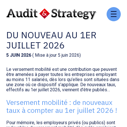
Aller
Comptabilité et conseil
Gestion des documents : ISuite
au
VERSEMENT MOBILITÉ :
contenu
DU NOUVEAU AU 1ER
Social et ressources humaines
Tenue de votre comptabilité :
ACD
JUILLET 2026
Assistance juridique
Facturation et pilotage :
5 JUIN 2026
( Mise à jour 5 juin 2026)
EVOLIZ
Pilotage d’entreprise
Le versement mobilité est une contribution que peuvent
être amenées à payer toutes les entreprises employant
Facturation et pilotage : MEG
au moins 11 salariés, dès lors qu’elles sont situées dans
Audit légal
une zone où ce dispositif s’applique. De nouveaux taux,
effectifs au 1er juillet 2026, viennent d’être publiés…
Analyse et tableau de bord :
Gestion de patrimoine
WAIBI
Versement mobilité : de nouveaux
taux à compter au 1er juillet 2026 !
Procédures collectives
Gérer vos ressources
humaines : SILAE
Pour mémoire, les employeurs privés (ou publics) sont