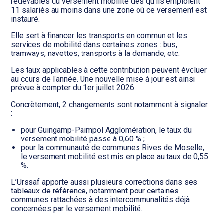
Transition numérique
redevables du versement mobilité dès qu’ils emploient
11 salariés au moins dans une zone où ce versement est
instauré.
Elle sert à financer les transports en commun et les
services de mobilité dans certaines zones : bus,
tramways, navettes, transports à la demande, etc.
Les taux applicables à cette contribution peuvent évoluer
au cours de l’année. Une nouvelle mise à jour est ainsi
prévue à compter du 1er juillet 2026.
Concrètement, 2 changements sont notamment à signaler
:
pour Guingamp-Paimpol Agglomération, le taux du
versement mobilité passe à 0,60 % ;
pour la communauté de communes Rives de Moselle,
le versement mobilité est mis en place au taux de 0,55
%.
L’Urssaf apporte aussi plusieurs corrections dans ses
tableaux de référence, notamment pour certaines
communes rattachées à des intercommunalités déjà
concernées par le versement mobilité.