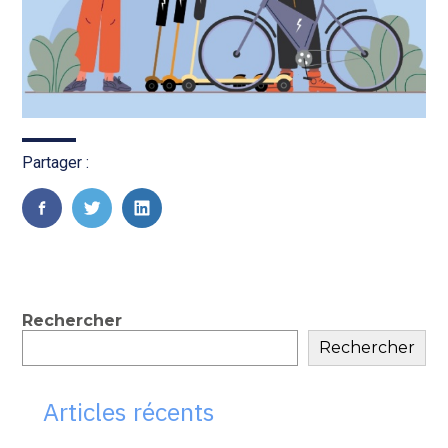
Partager :
FaceBook
Twitter
LinkedIn
Blog
Rechercher
Rechercher
sidebar
Articles récents