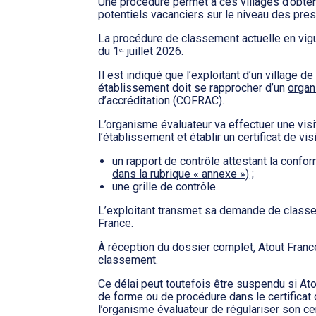
Une procédure permet à ces villages d’obte
potentiels vacanciers sur le niveau des pre
La procédure de classement actuelle en vig
du 1ᵉʳ juillet 2026.
Il est indiqué que l’exploitant d’un village 
établissement doit se rapprocher d’un
organ
d’accréditation (COFRAC).
L’organisme évaluateur va effectuer une visi
l’établissement et établir un certificat de vi
un rapport de contrôle attestant la confo
dans la rubrique « annexe »)
;
une grille de contrôle.
L’exploitant transmet sa demande de classem
France.
À réception du dossier complet, Atout Fran
classement.
Ce délai peut toutefois être suspendu si Ato
de forme ou de procédure dans le certificat d
l’organisme évaluateur de régulariser son cer