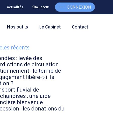
CONNEXION
Actualités
Simulateur
g
rcher
Nos outils
Le Cabinet
Contact
Rechercher
ebar
icles récents
endies : levée des
rdictions de circulation
tionnement : le terme de
gagement libère-t-il la
tion ?
sport fluvial de
chandises : une aide
ancière bienvenue
cession : les donations du