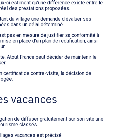
x-ci estiment qu’une différence existe entre le
 réel des prestations proposées.
itant du village une demande d’évaluer ses
mées dans un délai déterminé.
’est pas en mesure de justifier sa conformité à
ise en place d’un plan de rectification, ainsi
ur.
ite, Atout France peut décider de maintenir le
er.
n certificat de contre-visite, la décision de
rogée.
ges vacances
igation de diffuser gratuitement sur son site une
tourisme classés.
illages vacances est précisé.