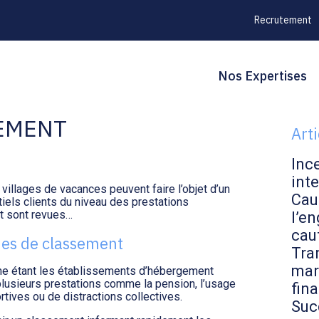
Recrutement
Principal
Blo
Reche
Nos Expertises
 : REVUE DES
sid
EMENT
Art
Inc
inte
villages de vacances peuvent faire l’objet d’un
Cau
iels clients du niveau des prestations
t sont revues…
l’en
cau
hes de classement
Tran
mar
me étant les établissements d’hébergement
e, plusieurs prestations comme la pension, l’usage
fin
tives ou de distractions collectives.
Suc