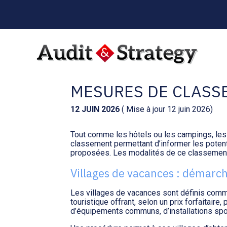
Menu
sub-
header
Aller
au
VILLAGES VACANCES
contenu
MESURES DE CLASS
12 JUIN 2026
( Mise à jour 12 juin 2026)
Tout comme les hôtels ou les campings, les 
classement permettant d’informer les potent
proposées. Les modalités de ce classemen
Villages de vacances : démarc
Les villages de vacances sont définis com
touristique offrant, selon un prix forfaitair
d’équipements communs, d’installations spor