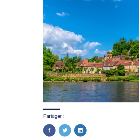
Partager :
FaceBook
Twitter
LinkedIn