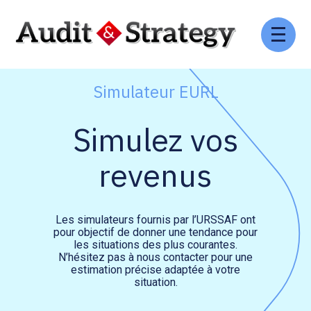
Aller
Comptabilité et conseil
Gestion des documents : ISuite
au
contenu
Social et ressources humaines
Tenue de votre comptabilité :
Simulateur EURL
ACD
Assistance juridique
Simulez vos
Facturation et pilotage :
EVOLIZ
Pilotage d’entreprise
revenus
Facturation et pilotage : MEG
Audit légal
Les simulateurs fournis par l’URSSAF ont
Analyse et tableau de bord :
pour objectif de donner une tendance pour
Gestion de patrimoine
WAIBI
les situations des plus courantes.
N’hésitez pas à nous contacter pour une
estimation précise adaptée à votre
Procédures collectives
Gérer vos ressources
situation.
humaines : SILAE