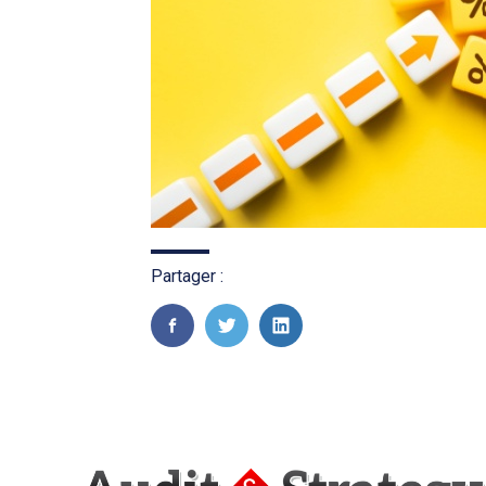
Partager :
FaceBook
Twitter
LinkedIn