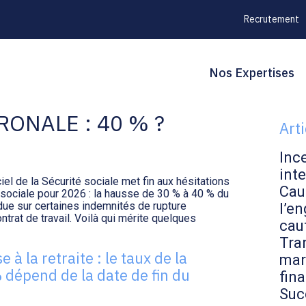
Recrutement
Principal
Blo
Reche
Nos Expertises
TURE ET TAUX DE LA
sid
ONALE : 40 % ?
Art
Inc
inte
ciel de la Sécurité sociale met fin aux hésitations
Cau
 sociale pour 2026 : la hausse de 30 % à 40 % du
 due sur certaines indemnités de rupture
l’en
ntrat de travail. Voilà qui mérite quelques
cau
Tran
à la retraite : le taux de la
mar
 dépend de la date de fin du
fin
Suc