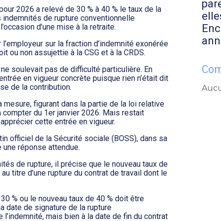
par
 pour 2026 a relevé de 30 % à 40 % le taux de la
elle
s indemnités de rupture conventionnelle
Enc
l’occasion d’une mise à la retraite.
ann
 l’employeur sur la fraction d’indemnité exonérée
oit ou non assujettie à la CSG et à la CRDS.
Com
 ne soulevait pas de difficulté particulière. En
ntrée en vigueur concrète puisque rien n’était dit
se de la contribution.
Aucu
mesure, figurant dans la partie de la loi relative
à compter du 1er janvier 2026. Mais restait
 apprécier cette entrée en vigueur.
tin officiel de la Sécurité sociale (BOSS), dans sa
e une réponse attendue.
tés de rupture, il précise que le nouveau taux de
 titre d’une rupture du contrat de travail dont le
e 30 % ou le nouveau taux de 40 % doit être
la date de signature de la rupture
 l’indemnité, mais bien à la date de fin du contrat