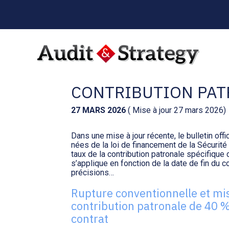
Menu
sub-
header
Aller
au
INDEMNITÉS DE RUP
contenu
CONTRIBUTION PATR
27 MARS 2026
( Mise à jour 27 mars 2026)
Dans une mise à jour récente, le bulletin offi
nées de la loi de financement de la Sécurité
taux de la contribution patronale spécifique
s’applique en fonction de la date de fin du co
précisions…
Rupture conventionnelle et mise 
contribution patronale de 40 %
contrat