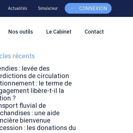
CONNEXION
Actualités
Simulateur
g
rcher
Nos outils
Le Cabinet
Contact
Rechercher
ebar
icles récents
endies : levée des
rdictions de circulation
tionnement : le terme de
gagement libère-t-il la
tion ?
sport fluvial de
chandises : une aide
ancière bienvenue
cession : les donations du