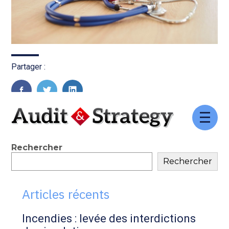
Partager :
FaceBook
Twitter
LinkedIn
Aller
au
contenu
Blog
Rechercher
Rechercher
sidebar
Articles récents
Incendies : levée des interdictions