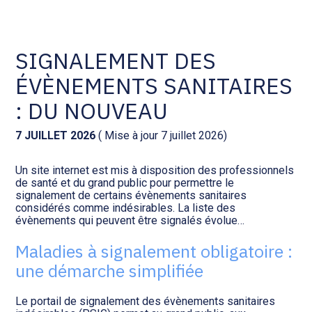
Comptabilité et conseil
Gestion des documents : ISuite
SIGNALEMENT DES
ÉVÈNEMENTS SANITAIRES
Social et ressources humaines
Tenue de votre comptabilité :
ACD
: DU NOUVEAU
Assistance juridique
Facturation et pilotage :
7 JUILLET 2026
( Mise à jour 7 juillet 2026)
EVOLIZ
Pilotage d’entreprise
Un site internet est mis à disposition des professionnels
de santé et du grand public pour permettre le
Facturation et pilotage : MEG
signalement de certains évènements sanitaires
Audit légal
considérés comme indésirables. La liste des
évènements qui peuvent être signalés évolue…
Analyse et tableau de bord :
Gestion de patrimoine
WAIBI
Maladies à signalement obligatoire :
une démarche simplifiée
Procédures collectives
Gérer vos ressources
humaines : SILAE
Le portail de signalement des évènements sanitaires