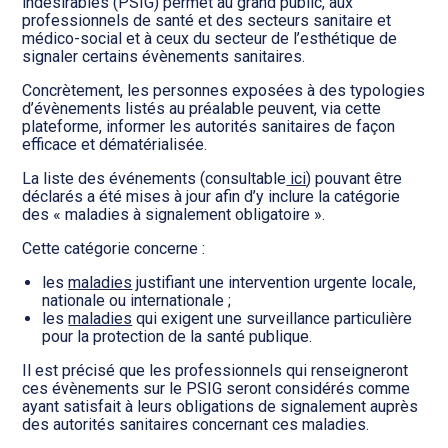
Transition numérique
indésirables (PSIG) permet au grand public, aux
professionnels de santé et des secteurs sanitaire et
médico-social et à ceux du secteur de l’esthétique de
signaler certains évènements sanitaires.
Concrètement, les personnes exposées à des typologies
d’évènements listés au préalable peuvent, via cette
plateforme, informer les autorités sanitaires de façon
efficace et dématérialisée.
La liste des événements (consultable
ici
) pouvant être
déclarés a été mises à jour afin d’y inclure la catégorie
des « maladies à signalement obligatoire ».
Cette catégorie concerne :
les
maladies
justifiant une intervention urgente locale,
nationale ou internationale ;
les
maladies
qui exigent une surveillance particulière
pour la protection de la santé publique.
Il est précisé que les professionnels qui renseigneront
ces évènements sur le PSIG seront considérés comme
ayant satisfait à leurs obligations de signalement auprès
des autorités sanitaires concernant ces maladies.