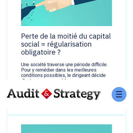
o
e
u
l
r
a
l
r
'
u
a
p
p
Perte de la moitié du capital
t
p
social = régularisation
u
r
r
e
obligatoire ?
e
n
d
t
u
Une société traverse une période difficile.
i
c
Pour y remédier dans les meilleures
?
o
conditions possibles, le dirigeant décide
n
d’entamer une procédure…
t
Lire la suite
r
:
a
Aller
P
t
au
14 mai 2026
e
:
contenu
r
p
t
o
e
s
d
s
e