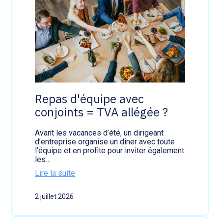
Repas d'équipe avec
conjoints = TVA allégée ?
Avant les vacances d’été, un dirigeant
d’entreprise organise un dîner avec toute
l’équipe et en profite pour inviter également
les…
Lire la suite
:
R
2 juillet 2026
e
p
a