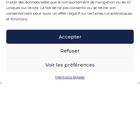
traiter des données telles que le comportement de navigation ou les ID
r
é
uniques sur ce site. Le fait de ne pas consentir ou de retirer son
t
g
consentement peut avoir un effet négatif sur certaines caractéristiques
e
u
et fonctions.
d
l
e
a
l
r
Accepter
a
i
m
s
o
a
Refuser
i
t
t
i
Voir les préférences
i
o
é
n
d
Mentions légales
o
u
b
c
l
Dons pour les personnes en
a
i
difficulté : limite doublée
p
g
i
a
pour 2026… et 2025 ?
t
t
a
o
l
Un particulier verse chaque année des dons
i
s
à des organismes d’aide aux personnes en
r
o
difficulté, lui ouvrant droit à une…
e
c
?