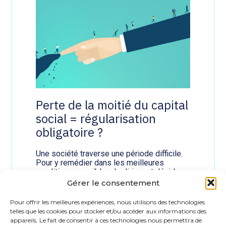
i
l
b
a
l
m
e
o
p
i
o
t
u
i
r
é
l
d
'
u
a
c
p
Perte de la moitié du capital
a
p
social = régularisation
p
r
i
e
obligatoire ?
t
n
a
t
l
Une société traverse une période difficile.
i
s
Pour y remédier dans les meilleures
?
o
conditions possibles, le dirigeant décide
c
d’entamer une procédure…
Gérer le consentement
i
Lire la suite
a
Pour offrir les meilleures expériences, nous utilisons des technologies
:
l
telles que les cookies pour stocker et/ou accéder aux informations des
P
=
14 mai 2026
appareils. Le fait de consentir à ces technologies nous permettra de
e
r