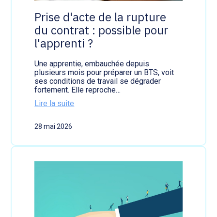
u
p
Prise d'acte de la rupture
t
du contrat : possible pour
u
r
l'apprenti ?
e
d
u
Une apprentie, embauchée depuis
c
plusieurs mois pour préparer un BTS, voit
o
ses conditions de travail se dégrader
n
fortement. Elle reproche…
t
Lire la suite
r
:
a
P
t
28 mai 2026
r
:
i
p
s
o
e
s
d
s
'
i
a
b
c
l
t
e
e
p
d