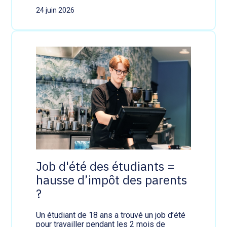
J
A
24 juin 2026
o
a
b
l
d
l
'
é
é
g
t
é
é
e
d
?
e
s
é
t
u
d
i
a
n
Job d'été des étudiants =
t
hausse d’impôt des parents
s
=
?
h
a
u
Un étudiant de 18 ans a trouvé un job d’été
s
pour travailler pendant les 2 mois de