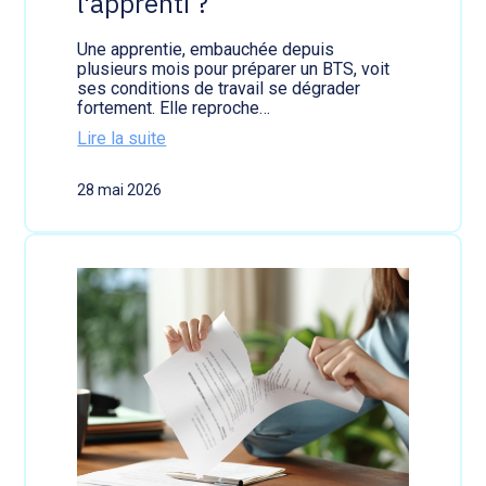
l'apprenti ?
h
a
u
Une apprentie, embauchée depuis
s
plusieurs mois pour préparer un BTS, voit
s
ses conditions de travail se dégrader
e
fortement. Elle reproche…
d
Lire la suite
’
:
i
P
m
28 mai 2026
r
p
i
ô
s
t
e
d
d
e
'
s
a
p
c
a
t
r
e
e
d
n
e
t
l
s
a
?
r