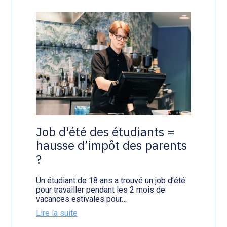
s
d
'
é
q
u
i
p
e
a
v
e
c
c
Job d'été des étudiants =
o
hausse d’impôt des parents
n
j
?
o
i
n
Un étudiant de 18 ans a trouvé un job d’été
t
pour travailler pendant les 2 mois de
s
vacances estivales pour…
=
Lire la suite
T
:
V