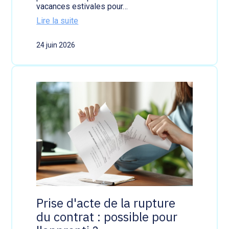
s
vacances estivales pour…
e
Lire la suite
d
:
’
J
i
24 juin 2026
o
m
b
p
d
ô
'
t
é
d
t
e
é
s
d
p
e
a
s
r
é
e
t
n
u
t
d
s
i
?
a
n
Prise d'acte de la rupture
t
du contrat : possible pour
s
=