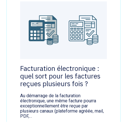
e
r
s
a
a
t
g
i
r
o
é
n
é
é
e
l
s
e
s
c
o
t
u
r
s
o
Facturation électronique :
h
n
a
quel sort pour les factures
i
u
q
reçues plusieurs fois ?
t
u
e
e
s
:
Au démarrage de la facturation
u
c
électronique, une même facture pourra
r
o
exceptionnellement être reçue par
v
m
plusieurs canaux (plateforme agréée, mail,
e
m
PDF,…
i
e
Lire la suite
l
n