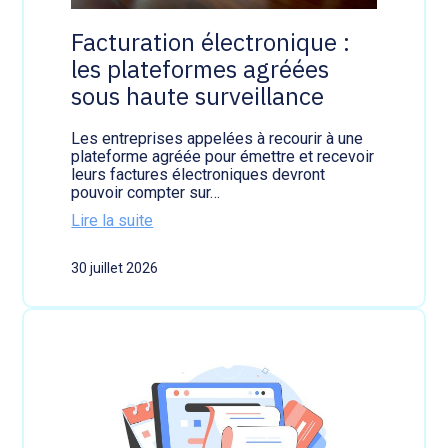
r
m
Facturation électronique :
e
les plateformes agréées
a
g
sous haute surveillance
r
é
é
Les entreprises appelées à recourir à une
e
plateforme agréée pour émettre et recevoir
:
leurs factures électroniques devront
l
pouvoir compter sur…
e
Lire la suite
m
:
o
F
d
30 juillet 2026
a
e
c
d
t
'
u
e
r
m
a
p
t
l
i
o
o
i
n
e