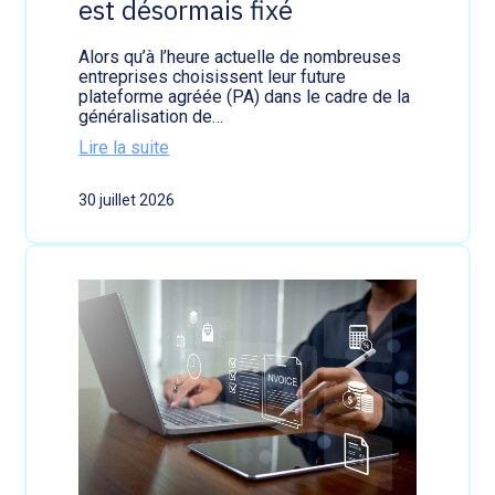
est désormais fixé
a
o
t
n
i
:
Alors qu’à l’heure actuelle de nombreuses
o
a
entreprises choisissent leur future
n
t
plateforme agréée (PA) dans le cadre de la
é
t
généralisation de…
l
e
Lire la suite
e
n
:
c
t
C
t
i
30 juillet 2026
h
r
o
a
o
n
n
n
a
g
i
u
e
q
s
r
u
t
d
e
a
e
?
t
p
u
l
t
a
d
t
e
e
P
f
M
o
E