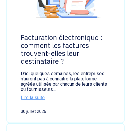
é
s
l
t
e
d
c
é
t
s
r
o
o
r
Facturation électronique :
n
m
comment les factures
i
a
q
i
trouvent-elles leur
u
s
destinataire ?
e
f
:
i
l
x
D’ici quelques semaines, les entreprises
e
é
n’auront pas à connaître la plateforme
s
agréée utilisée par chacun de leurs clients
p
ou fournisseurs…
l
a
Lire la suite
t
:
e
F
30 juillet 2026
f
a
o
c
r
t
m
u