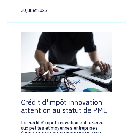
:
N
30 juillet 2026
o
t
e
s
d
e
r
e
s
t
a
u
r
a
n
t
:
Crédit d'impôt innovation :
q
attention au statut de PME
u
e
l
Le crédit d’impôt innovation est réservé
l
aux petites et moyennes entreprises
e