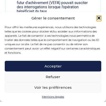
q
futur d’achèvement (VEFA) pouvait susciter
s
u
des interrogations lorsque l’opération
l
e
bénéficiait du taux…
e
l
u
Lire la suite
Gérer le consentement
s
r
:
o
d
L
Pour offrir les meilleures expériences, nous utilisons des technologies
r
e
29 juillet 2026
o
telles que les cookies pour stocker et/ou accéder aux informations des
t
s
g
appareils. Le fait de consentir à ces technologies nous permettra de
p
t
e
traiter des données telles que le comportement de navigation ou les ID
o
i
m
uniques sur ce site. Le fait de ne pas consentir ou de retirer son
u
n
e
consentement peut avoir un effet négatif sur certaines caractéristiques
r
a
n
et fonctions.
l
t
t
e
a
i
s
i
n
f
Accepter
r
t
a
e
e
c
?
Refuser
r
t
m
u
é
r
Voir les préférences
d
e
i
s
Mentions légales
a
r
ZRR : un peu plus de
i
e