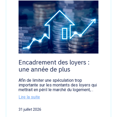
Encadrement des loyers :
une année de plus
Afin de limiter une spéculation trop
importante sur les montants des loyers qui
mettrait en péril le marché du logement,…
Lire la suite
:
E
31 juillet 2026
n
c