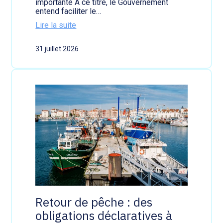
importante À ce titre, le Gouvernement
n
entend faciliter le…
d
Lire la suite
i
:
s
I
e
31 juillet 2026
n
s
c
:
e
u
n
n
d
e
i
a
e
i
s
d
:
e
l
f
e
i
v
n
é
a
e
n
d
c
e
i
s
è
Retour de pêche : des
i
r
obligations déclaratives à
n
e
t
b