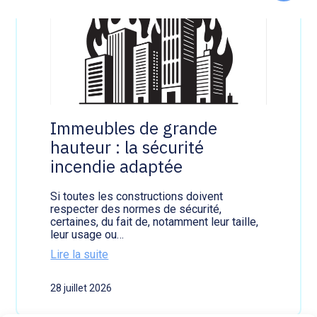
au
s
a
contenu
s
u
o
p
c
r
i
o
a
g
u
r
x
a
:
m
d
m
Immeubles de grande
e
e
hauteur : la sécurité
s
i
incendie adaptée
n
f
o
Si toutes les constructions doivent
r
respecter des normes de sécurité,
m
certaines, du fait de, notamment leur taille,
a
leur usage ou…
t
Lire la suite
i
:
o
I
n
28 juillet 2026
m
s
m
s