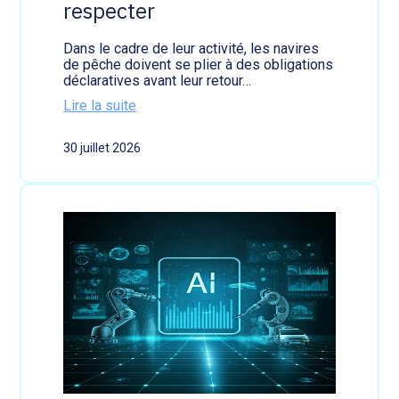
respecter
e
i
r
e
d
n
Dans le cadre de leur activité, les navires
i
v
de pêche doivent se plier à des obligations
c
e
déclaratives avant leur retour…
t
n
Lire la suite
i
u
:
o
e
R
n
30 juillet 2026
e
s
t
d
o
e
u
c
r
i
d
r
e
c
p
u
ê
l
c
a
h
t
e
i
:
o
d
n
e
s