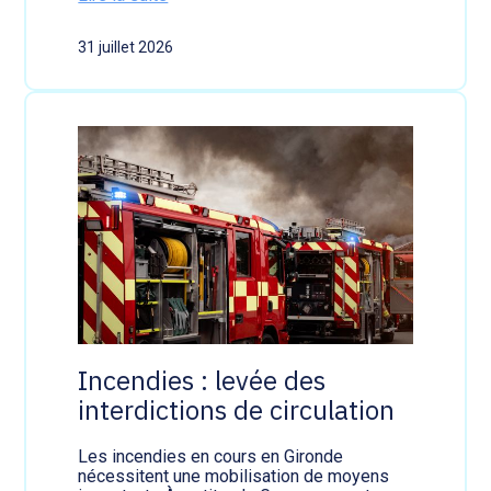
:
e
T
d
31 juillet 2026
r
e
a
p
n
l
s
u
p
s
o
r
t
f
l
u
v
i
a
l
d
e
Incendies : levée des
m
interdictions de circulation
a
r
c
Les incendies en cours en Gironde
h
nécessitent une mobilisation de moyens
a