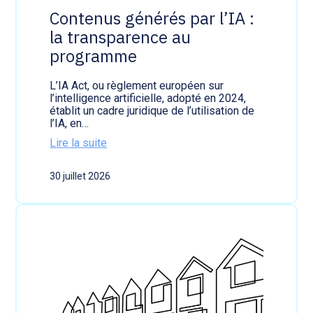
o
Contenus générés par l’IA :
b
la transparence au
l
i
programme
g
a
t
L’IA Act, ou règlement européen sur
i
l’intelligence artificielle, adopté en 2024,
o
établit un cadre juridique de l’utilisation de
n
l’IA, en…
s
Lire la suite
d
:
é
C
c
30 juillet 2026
o
l
n
a
t
r
e
a
n
t
u
i
s
v
g
e
é
s
n
à
é
r