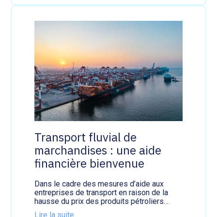
a
d
r
e
m
e
n
t
d
e
s
l
o
y
e
Transport fluvial de
r
s
marchandises : une aide
:
financière bienvenue
u
n
e
Dans le cadre des mesures d’aide aux
a
entreprises de transport en raison de la
n
hausse du prix des produits pétroliers…
n
Lire la suite
é