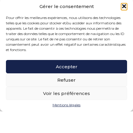
e
t
u
Gérer le consentement
a
b
t
l
i
Pour offrir les meilleures expériences, nous utilisons des technologies
e
s
telles que les cookies pour stocker et/ou accéder aux informations des
s
t
appareils. Le fait de consentir à ces technologies nous permettra de
d
i
traiter des données telles que le comportement de navigation ou les ID
e
q
uniques sur ce site. Le fait de ne pas consentir ou de retirer son
g
u
consentement peut avoir un effet négatif sur certaines caractéristiques
r
e
et fonctions.
a
s
n
à
d
f
Accepter
e
o
h
u
Professionnels de santé : les
Refuser
a
r
instances représentatives
u
n
t
i
Voir les préférences
impliquées pour leur
e
r
sécurité
u
Mentions légales
r
:
En 2025, la loi visant à renforcer la sécurité
l
des professionnels de santé a prévu la
a
possibilité pour les structures…
s