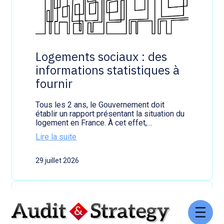
r
e
é
s
s
p
p
e
a
c
r
t
Logements sociaux : des
l
e
informations statistiques à
’
r
I
fournir
A
:
l
Tous les 2 ans, le Gouvernement doit
a
établir un rapport présentant la situation du
t
logement en France. À cet effet,…
r
Lire la suite
a
:
n
L
s
29 juillet 2026
o
p
g
a
e
r
m
e
e
n
n
c
Aller
t
e